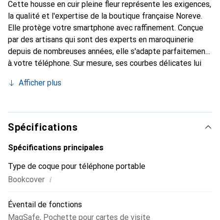
Cette housse en cuir pleine fleur représente les exigences,
la qualité et l'expertise de la boutique française Noreve.
Elle protège votre smartphone avec raffinement. Conçue
par des artisans qui sont des experts en maroquinerie
depuis de nombreuses années, elle s'adapte parfaitement
à votre téléphone. Sur mesure, ses courbes délicates lui
confèrent une véritable seconde peau. Elle devient un
Afficher plus
accessoire chic et essentiel pour votre smartphone.
Reconnaître internationalement pour ses produits de
haute qualité, la marque Noreve est un choix sûr pour une
clientèle exigeante.
Spécifications
Spécifications principales
Type de coque pour téléphone portable
i
Bookcover
Éventail de fonctions
MagSafe
,
Pochette pour cartes de visite