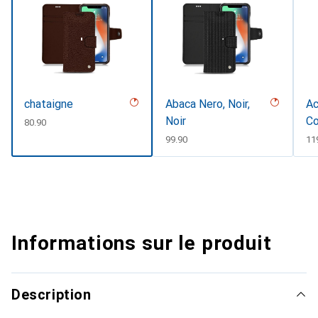
chataigne
Abaca Nero, Noir,
Ac
Noir
Co
CHF
80.90
CHF
99.90
CH
11
Informations sur le produit
Description