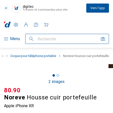
digitec
Vers l'app
Trouvez et commandez plus vite
Paramètres
Compte client
Listes de comparaison
Listes d'envies
Panier
Navigation par catégorie
Menu
Recherche
one
Coque pour téléphone portable
Noreve Housse cuir portefeuille
2 images
CHF
80.90
Noreve
Housse cuir portefeuille
Apple iPhone XR