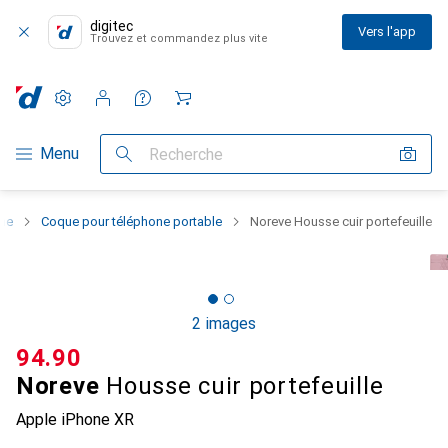
digitec
Vers l'app
Trouvez et commandez plus vite
Paramètres
Compte client
Listes de comparaison
Listes d'envies
Panier
Navigation par catégorie
Menu
Recherche
one
Coque pour téléphone portable
Noreve Housse cuir portefeuille
2 images
CHF
94.90
Noreve
Housse cuir portefeuille
Apple iPhone XR