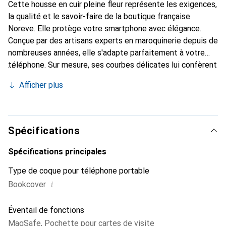
Cette housse en cuir pleine fleur représente les exigences,
la qualité et le savoir-faire de la boutique française
Noreve. Elle protège votre smartphone avec élégance.
Conçue par des artisans experts en maroquinerie depuis de
nombreuses années, elle s'adapte parfaitement à votre
téléphone. Sur mesure, ses courbes délicates lui confèrent
une véritable seconde peau. Elle devient l'accessoire chic
Afficher plus
et indispensable de votre smartphone. Reconnaître
internationalement pour ses produits de haute qualité, la
marque Noreve est un choix sûr pour une clientèle
exigeante.
Spécifications
Spécifications principales
Type de coque pour téléphone portable
i
Bookcover
Éventail de fonctions
MagSafe
,
Pochette pour cartes de visite