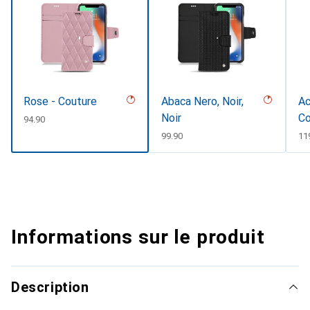
Rose - Couture
Abaca Nero, Noir,
Ac
Noir
Co
CHF
94.90
CHF
99.90
CH
11
Informations sur le produit
Description