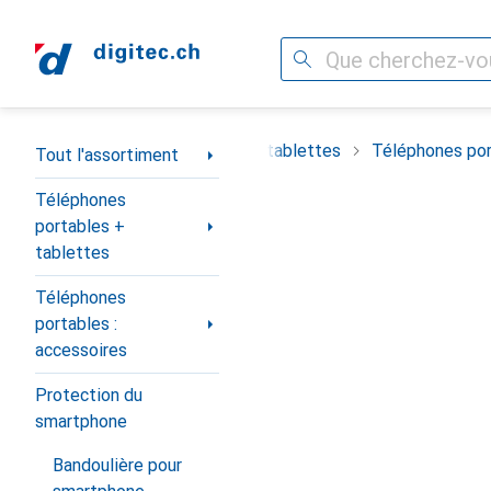
Recherche
Navigation par catégorie
timent
Téléphones portables + tablettes
Téléphones por
Tout l'assortiment
Téléphones
portables +
tablettes
Téléphones
portables :
accessoires
Protection du
smartphone
Bandoulière pour