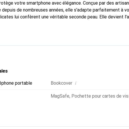
protège votre smartphone avec élégance. Conçue par des artisan
 depuis de nombreuses années, elle s'adapte parfaitement à vo
icates lui confèrent une véritable seconde peau. Elle devient l'
smartphone. Reconnaître internationalement pour ses produits d
oix sûr pour une clientèle exigeante.
ales
i
éphone portable
Bookcover
MagSafe
,
Pochette pour cartes de vis