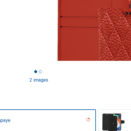
2 images
apaye