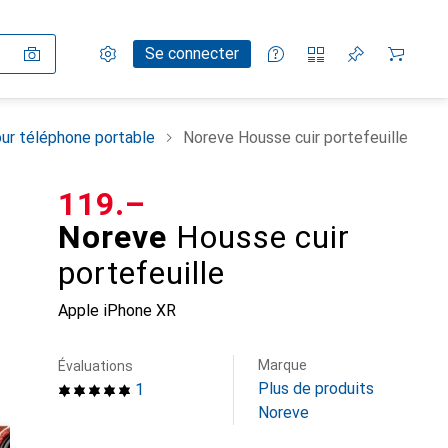
Paramètres
Compte client
Listes de comparaison
Listes d'envies
Panier
Se connecter
ur téléphone portable
Noreve Housse cuir portefeuille
CHF
119.–
Noreve
Housse cuir
portefeuille
Apple iPhone XR
Marque
Évaluations
Plus de produits
1
Noreve