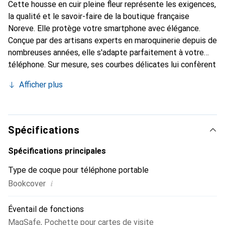
Cette housse en cuir pleine fleur représente les exigences,
la qualité et le savoir-faire de la boutique française
Noreve. Elle protège votre smartphone avec élégance.
Conçue par des artisans experts en maroquinerie depuis de
nombreuses années, elle s'adapte parfaitement à votre
téléphone. Sur mesure, ses courbes délicates lui confèrent
une véritable seconde peau. Elle devient l'accessoire chic
Afficher plus
et essentiel de votre smartphone. Reconnaissable à
l'international pour ses produits de haute qualité, la
marque Noreve est un choix sûr pour une clientèle
exigeante.
Spécifications
Spécifications principales
Type de coque pour téléphone portable
i
Bookcover
Éventail de fonctions
MagSafe
,
Pochette pour cartes de visite