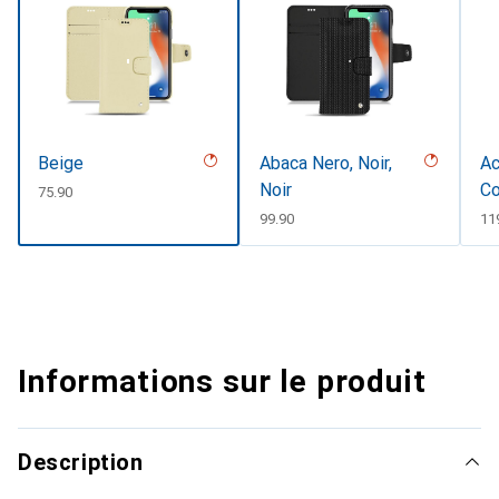
Beige
Abaca Nero, Noir,
Ac
Noir
Co
CHF
75.90
CHF
99.90
CH
11
Informations sur le produit
Description