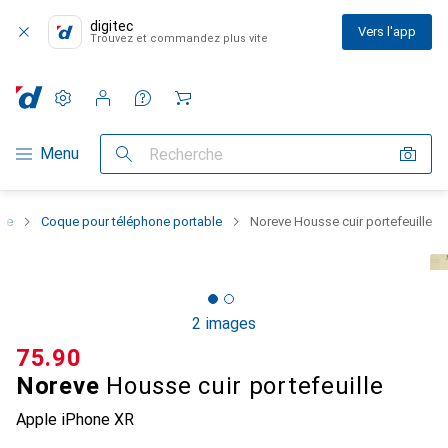
digitec
Vers l'app
Trouvez et commandez plus vite
Paramètres
Compte client
Listes de comparaison
Listes d'envies
Panier
Navigation par catégorie
Menu
Recherche
one
Coque pour téléphone portable
Noreve Housse cuir portefeuille
2 images
CHF
75.90
Noreve
Housse cuir portefeuille
Apple iPhone XR