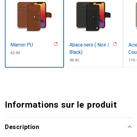
Marron PU
Abaca nero ( Noir /
Acie
Black)
Cou
CHF
62.90
CHF
98.90
CHF
119.
Informations sur le produit
Description