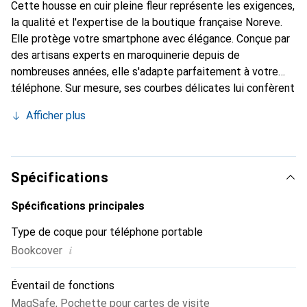
Cette housse en cuir pleine fleur représente les exigences,
la qualité et l'expertise de la boutique française Noreve.
Elle protège votre smartphone avec élégance. Conçue par
des artisans experts en maroquinerie depuis de
nombreuses années, elle s'adapte parfaitement à votre
téléphone. Sur mesure, ses courbes délicates lui confèrent
une véritable seconde peau. Elle devient l'accessoire chic
Afficher plus
et indispensable pour votre smartphone. Reconnaître
internationalement pour ses produits de haute qualité, la
marque Noreve est un choix sûr pour une clientèle
exigeante.
Spécifications
Spécifications principales
Type de coque pour téléphone portable
i
Bookcover
Éventail de fonctions
MagSafe
,
Pochette pour cartes de visite