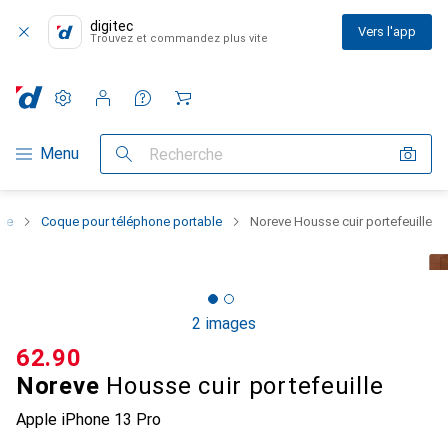
digitec
Vers l'app
Trouvez et commandez plus vite
Paramètres
Compte client
Listes de comparaison
Listes d'envies
Panier
Navigation par catégorie
Menu
Recherche
one
Coque pour téléphone portable
Noreve Housse cuir portefeuille
2 images
CHF
62.90
Noreve
Housse cuir portefeuille
Apple iPhone 13 Pro