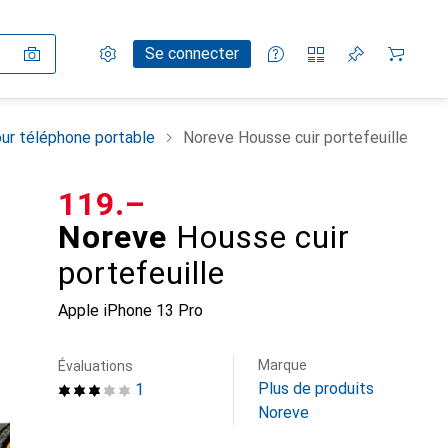
Paramètres
Compte client
Listes de comparaison
Listes d'envies
Panier
Se connecter
ur téléphone portable
Noreve Housse cuir portefeuille
CHF
119.–
Noreve
Housse cuir
portefeuille
Apple iPhone 13 Pro
Marque
Évaluations
Plus de produits
1
Noreve