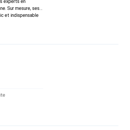
ns experts en
ne. Sur mesure, ses
ic et indispensable
té, la marque Noreve
ite