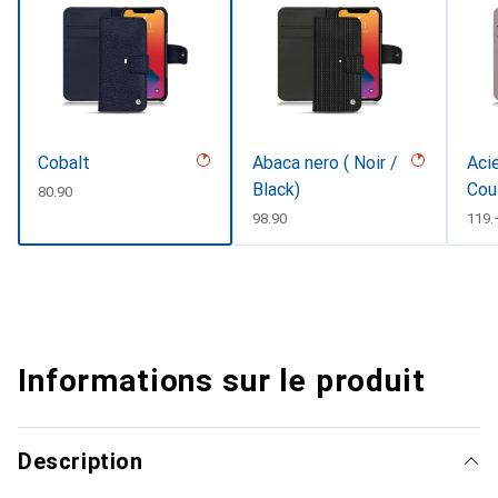
Cobalt
Abaca nero ( Noir /
Acie
Black)
Cou
CHF
80.90
CHF
98.90
CHF
119.
Informations sur le produit
Description