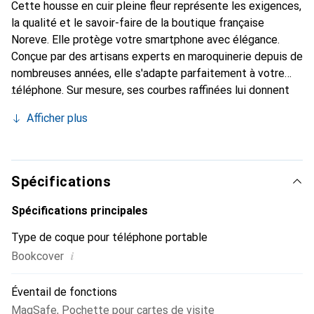
Cette housse en cuir pleine fleur représente les exigences,
la qualité et le savoir-faire de la boutique française
Noreve. Elle protège votre smartphone avec élégance.
Conçue par des artisans experts en maroquinerie depuis de
nombreuses années, elle s'adapte parfaitement à votre
téléphone. Sur mesure, ses courbes raffinées lui donnent
une véritable seconde peau. Elle devient l'accessoire chic
Afficher plus
et indispensable pour votre smartphone. La marque
Noreve est reconnue internationalement pour ses produits
de haute qualité et constitue un choix fiable pour une
clientèle exigeante.
Spécifications
Spécifications principales
Type de coque pour téléphone portable
i
Bookcover
Éventail de fonctions
MagSafe
,
Pochette pour cartes de visite