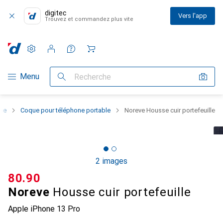
digitec
Vers l'app
Trouvez et commandez plus vite
Paramètres
Compte client
Listes de comparaison
Listes d'envies
Panier
Navigation par catégorie
Menu
Recherche
one
Coque pour téléphone portable
Noreve Housse cuir portefeuille
2 images
CHF
80.90
Noreve
Housse cuir portefeuille
Apple iPhone 13 Pro