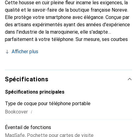
Cette housse en cuir pleine fleur incarne les exigences, la
qualité et le savoir-faire de la boutique française Noreve.
Elle protège votre smartphone avec élégance. Conçue par
des artisans expérimentés ayant des années d'expérience
dans l'industrie de la maroquinerie, elle s'adapte
parfaitement à votre téléphone. Sur mesure, ses courbes
délicates lui confèrent une véritable seconde peau. Elle
Afficher plus
devient l'accessoire chic et indispensable pour votre
smartphone. La marque Noreve est reconnue
internationalement pour ses produits de haute qualité et
constitue un choix fiable pour une clientèle exigeante.
Spécifications
Spécifications principales
Type de coque pour téléphone portable
i
Bookcover
Éventail de fonctions
MagSafe
,
Pochette pour cartes de visite