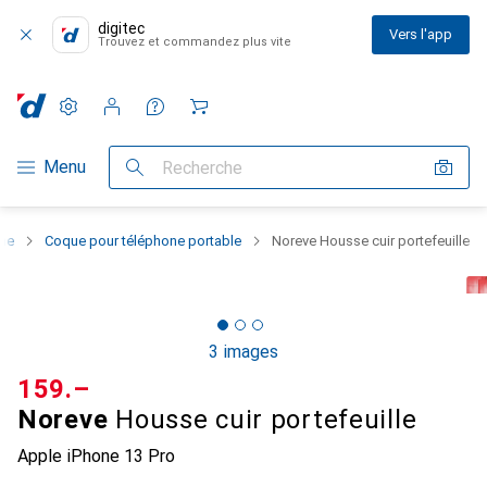
digitec
Vers l'app
Trouvez et commandez plus vite
Paramètres
Compte client
Listes de comparaison
Listes d'envies
Panier
Navigation par catégorie
Menu
Recherche
one
Coque pour téléphone portable
Noreve Housse cuir portefeuille
3 images
CHF
159.–
Noreve
Housse cuir portefeuille
Apple iPhone 13 Pro