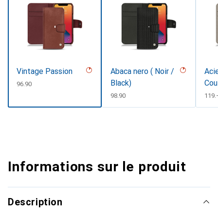
Vintage Passion
Abaca nero ( Noir /
Acie
Black)
Cou
CHF
96.90
CHF
98.90
CHF
119.
Informations sur le produit
Description