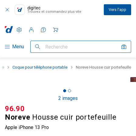
digitec
Vers l'app
Trouvez et commandez plus vite
Paramètres
Compte client
Listes de comparaison
Listes d'envies
Panier
Navigation par catégorie
Menu
Recherche
one
Coque pour téléphone portable
Noreve Housse cuir portefeuille
2 images
CHF
96.90
Noreve
Housse cuir portefeuille
Apple iPhone 13 Pro