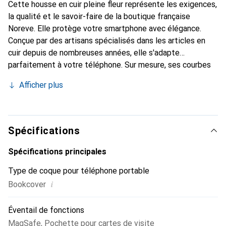
Cette housse en cuir pleine fleur représente les exigences,
la qualité et le savoir-faire de la boutique française
Noreve. Elle protège votre smartphone avec élégance.
Conçue par des artisans spécialisés dans les articles en
cuir depuis de nombreuses années, elle s'adapte
parfaitement à votre téléphone. Sur mesure, ses courbes
délicates lui confèrent une véritable seconde peau. Elle
Afficher plus
devient un accessoire chic et essentiel de votre
smartphone. Reconnaître internationalement pour ses
produits de haute qualité, la marque Noreve est un choix
sûr pour une clientèle exigeante.
Spécifications
Spécifications principales
Type de coque pour téléphone portable
i
Bookcover
Éventail de fonctions
MagSafe
,
Pochette pour cartes de visite