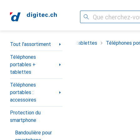
Recherche
Navigation par catégorie
timent
Téléphones portables + tablettes
Téléphones por
Tout l'assortiment
Téléphones
portables +
tablettes
Téléphones
portables :
accessoires
Protection du
smartphone
Bandoulière pour