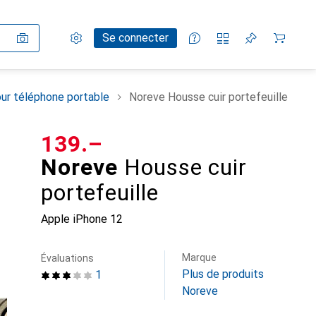
Paramètres
Compte client
Listes de comparaison
Listes d'envies
Panier
Se connecter
ur téléphone portable
Noreve Housse cuir portefeuille
CHF
139.–
Noreve
Housse cuir
portefeuille
Apple iPhone 12
Marque
Évaluations
Plus de produits
1
Noreve