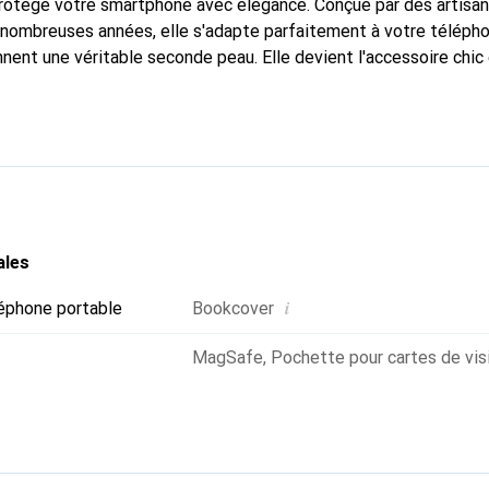
protège votre smartphone avec élégance. Conçue par des artisa
nombreuses années, elle s'adapte parfaitement à votre télépho
nnent une véritable seconde peau. Elle devient l'accessoire chic
Reconnaître internationalement pour ses produits de haute qual
 pour une clientèle exigeante.
ales
i
éphone portable
Bookcover
MagSafe
,
Pochette pour cartes de vis