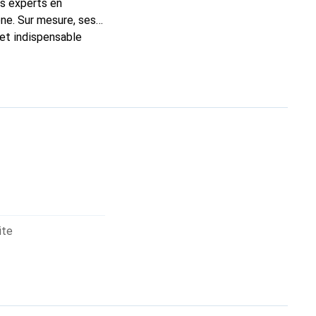
ns experts en
ne. Sur mesure, ses
 et indispensable
ité, la marque
ite