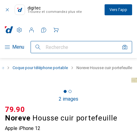
digitec
Vers l'app
Trouvez et commandez plus vite
Paramètres
Compte client
Listes de comparaison
Listes d'envies
Panier
Navigation par catégorie
Menu
Recherche
one
Coque pour téléphone portable
Noreve Housse cuir portefeuille
2 images
CHF
79.90
Noreve
Housse cuir portefeuille
Apple iPhone 12