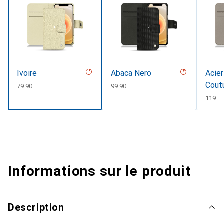
Ivoire
Abaca Nero
Acier
Cout
CHF
79.90
CHF
99.90
CHF
119.–
Informations sur le produit
Description