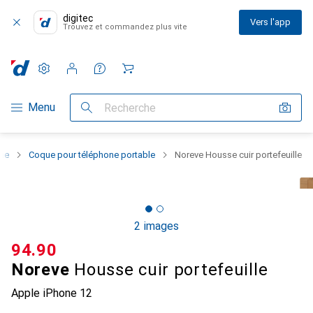
digitec
Vers l'app
Trouvez et commandez plus vite
Paramètres
Compte client
Listes de comparaison
Listes d'envies
Panier
Navigation par catégorie
Menu
Recherche
one
Coque pour téléphone portable
Noreve Housse cuir portefeuille
2 images
CHF
94.90
Noreve
Housse cuir portefeuille
Apple iPhone 12