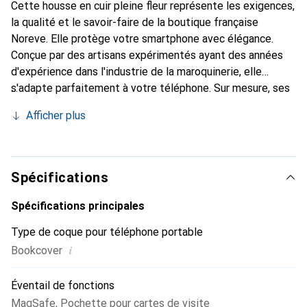
Cette housse en cuir pleine fleur représente les exigences,
la qualité et le savoir-faire de la boutique française
Noreve. Elle protège votre smartphone avec élégance.
Conçue par des artisans expérimentés ayant des années
d'expérience dans l'industrie de la maroquinerie, elle
s'adapte parfaitement à votre téléphone. Sur mesure, ses
courbes délicates lui confèrent une véritable seconde
Afficher plus
peau. Elle devient l'accessoire chic et indispensable pour
votre smartphone. Reconnaître internationalement pour
ses produits de haute qualité, la marque Noreve est un
choix fiable pour une clientèle exigeante.
Spécifications
Spécifications principales
Type de coque pour téléphone portable
i
Bookcover
Éventail de fonctions
MagSafe
,
Pochette pour cartes de visite