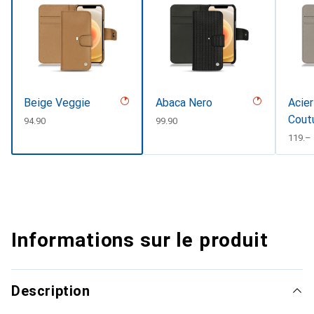
Beige Veggie
Abaca Nero
Acier
Cout
CHF
94.90
CHF
99.90
CHF
119.–
Informations sur le produit
Description