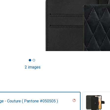
2 images
ge - Couture ( Pantone #050505 )