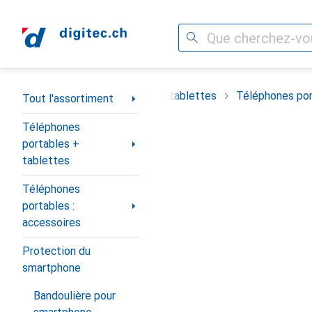
Recherche
Navigation par catégorie
timent
Téléphones portables + tablettes
Téléphones por
Tout l'assortiment
Téléphones
portables +
tablettes
Téléphones
portables :
accessoires
Protection du
smartphone
Bandoulière pour