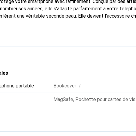
protège votre smartphone avec raffinement. Conçue par des arti
nombreuses années, elle s'adapte parfaitement à votre télépho
nfèrent une véritable seconde peau. Elle devient l'accessoire ch
Reconnaître internationalement pour ses produits de haute qual
 pour une clientèle exigeante.
ales
i
éphone portable
Bookcover
MagSafe
,
Pochette pour cartes de vis