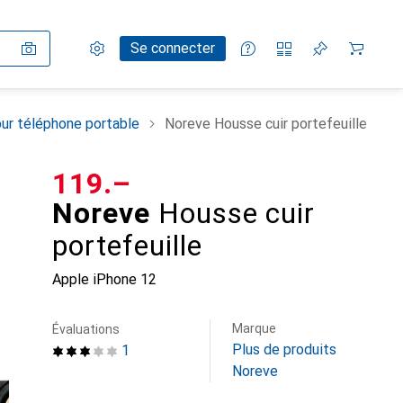
Paramètres
Compte client
Listes de comparaison
Listes d'envies
Panier
Se connecter
ur téléphone portable
Noreve Housse cuir portefeuille
CHF
119.–
Noreve
Housse cuir
portefeuille
Apple iPhone 12
Marque
Évaluations
Plus de produits
1
Noreve