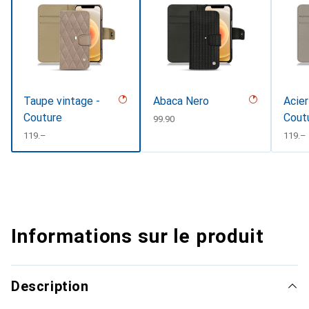
Taupe vintage -
Abaca Nero
Acier
Couture
Cout
CHF
99.90
CHF
119.–
CHF
119.–
Informations sur le produit
Description