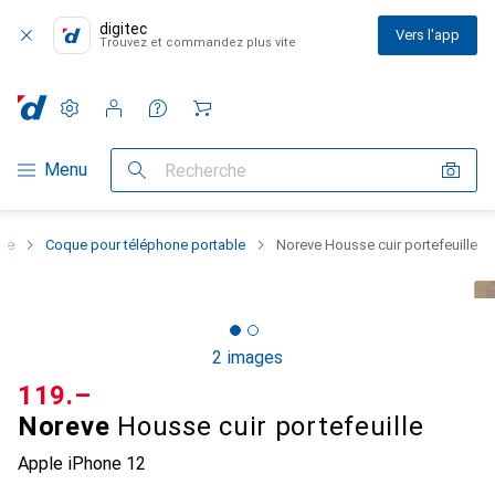
digitec
Vers l'app
Trouvez et commandez plus vite
Paramètres
Compte client
Listes de comparaison
Listes d'envies
Panier
Navigation par catégorie
Menu
Recherche
one
Coque pour téléphone portable
Noreve Housse cuir portefeuille
2 images
CHF
119.–
Noreve
Housse cuir portefeuille
Apple iPhone 12