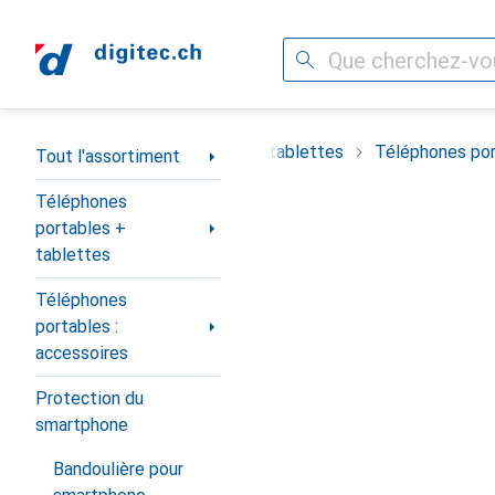
Recherche
Navigation par catégorie
timent
Téléphones portables + tablettes
Téléphones por
Tout l'assortiment
Téléphones
portables +
tablettes
Téléphones
portables :
accessoires
Protection du
smartphone
Bandoulière pour