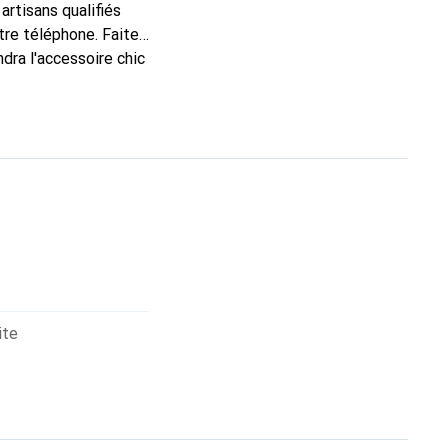
artisans qualifiés
tre téléphone. Faite
dra l'accessoire chic
haut de gamme, la
ite