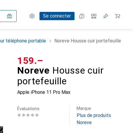
Paramètres
Compte client
Listes de comparaison
Listes d'envies
Panier
Se connecter
ur téléphone portable
Noreve Housse cuir portefeuille
CHF
159.–
Noreve
Housse cuir
portefeuille
Apple iPhone 11 Pro Max
Marque
Évaluations
Plus de produits
Noreve