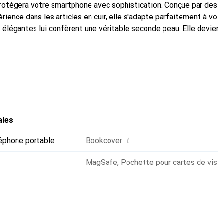
protégera votre smartphone avec sophistication. Conçue par des 
ience dans les articles en cuir, elle s'adapte parfaitement à vo
 élégantes lui confèrent une véritable seconde peau. Elle devien
tre smartphone. Reconnu internationalement pour ses produits 
oix fiable pour une clientèle exigeante.
ales
i
éphone portable
Bookcover
MagSafe
,
Pochette pour cartes de vis