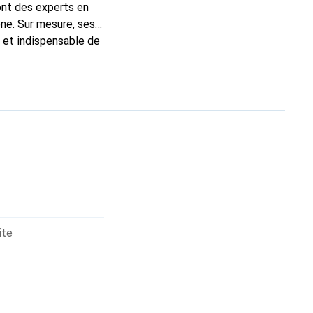
ont des experts en
ne. Sur mesure, ses
c et indispensable de
 la marque Noreve est
ite