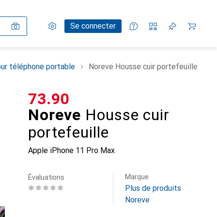
Paramètres
Compte client
Listes de comparaison
Listes d'envies
Panier
Se connecter
ur téléphone portable
Noreve Housse cuir portefeuille
CHF
73.90
Noreve
Housse cuir
portefeuille
Apple iPhone 11 Pro Max
Marque
Évaluations
Plus de produits
Noreve