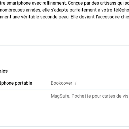
tre smartphone avec raffinement. Conçue par des artisans qui s
nombreuses années, elle s'adapte parfaitement à votre télépho
onnent une véritable seconde peau. Elle devient l'accessoire chi
naissante à l'international pour ses produits de haute qualité,
ientèle exigeante.
ales
i
éphone portable
Bookcover
MagSafe
,
Pochette pour cartes de vis