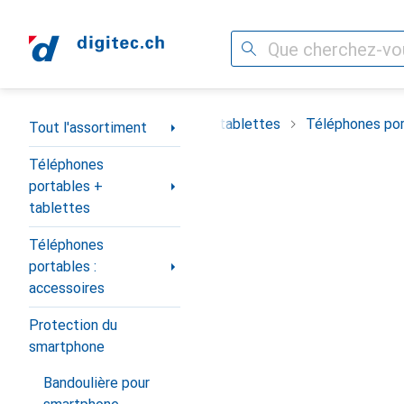
Recherche
Navigation par catégorie
timent
Téléphones portables + tablettes
Téléphones por
Tout l'assortiment
Téléphones
portables +
tablettes
Téléphones
portables :
accessoires
Protection du
smartphone
Bandoulière pour