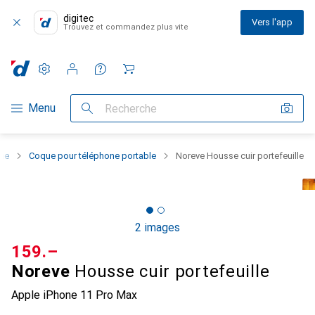
digitec
Vers l'app
Trouvez et commandez plus vite
Paramètres
Compte client
Listes de comparaison
Listes d'envies
Panier
Navigation par catégorie
Menu
Recherche
one
Coque pour téléphone portable
Noreve Housse cuir portefeuille
2 images
CHF
159.–
Noreve
Housse cuir portefeuille
Apple iPhone 11 Pro Max