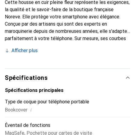
Cette housse en cuir pleine fleur représente les exigences,
la qualité et le savoir-faire de la boutique française
Noreve. Elle protège votre smartphone avec élégance.
Conçue par des artisans qui sont des experts en
maroquinerie depuis de nombreuses années, elle s'adapte
parfaitement à votre téléphone. Sur mesure, ses courbes
délicates lui donnent une véritable seconde peau. Elle
Afficher plus
devient l'accessoire chic et indispensable de votre
smartphone. Reconnaître internationalement pour ses
produits de haute qualité, la marque Noreve est un choix
sûr pour une clientèle exigeante.
Spécifications
Spécifications principales
Type de coque pour téléphone portable
i
Bookcover
Éventail de fonctions
MagSafe
,
Pochette pour cartes de visite