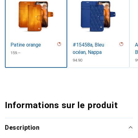
Patine orange
#15458a, Bleu
A
océan, Nappa
B
CHF
159.–
CHF
94.90
C
9
Informations sur le produit
Description