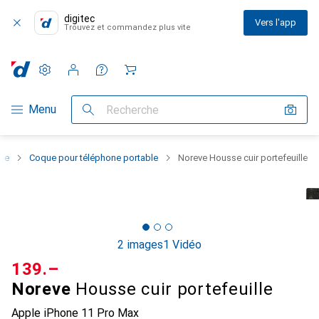
digitec
Vers l'app
Trouvez et commandez plus vite
Paramètres
Compte client
Listes de comparaison
Listes d'envies
Panier
Navigation par catégorie
Menu
Recherche
one
Coque pour téléphone portable
Noreve Housse cuir portefeuille
2 images
1 Vidéo
CHF
139.–
Noreve
Housse cuir portefeuille
Apple iPhone 11 Pro Max