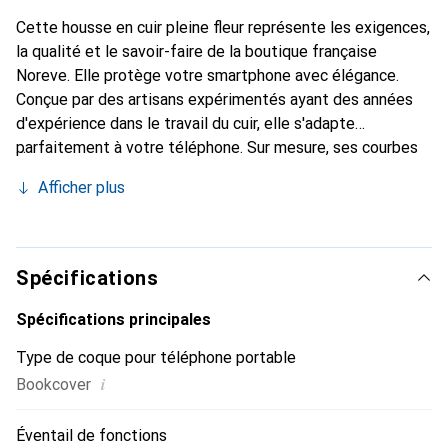
Cette housse en cuir pleine fleur représente les exigences,
la qualité et le savoir-faire de la boutique française
Noreve. Elle protège votre smartphone avec élégance.
Conçue par des artisans expérimentés ayant des années
d'expérience dans le travail du cuir, elle s'adapte
parfaitement à votre téléphone. Sur mesure, ses courbes
raffinées lui donnent une véritable seconde peau. Elle
Afficher plus
devient l'accessoire chic et indispensable pour votre
smartphone. Reconnaît internationalement pour ses
produits de haute qualité, la marque Noreve est un choix
fiable pour une clientèle exigeante.
Spécifications
Spécifications principales
Type de coque pour téléphone portable
i
Bookcover
Éventail de fonctions