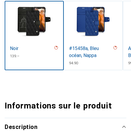
Noir
#15458a, Bleu
A
océan, Nappa
B
CHF
139.–
CHF
94.90
C
9
Informations sur le produit
Description