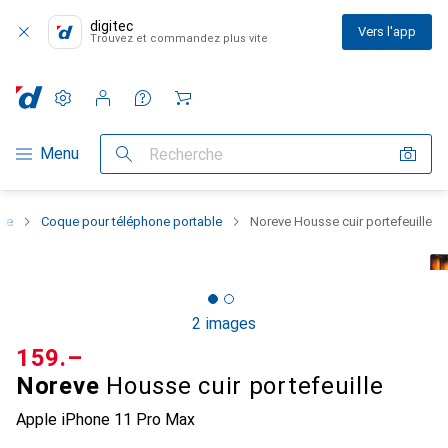
digitec
Vers l'app
Trouvez et commandez plus vite
Paramètres
Compte client
Listes de comparaison
Listes d'envies
Panier
Navigation par catégorie
Menu
Recherche
one
Coque pour téléphone portable
Noreve Housse cuir portefeuille
2 images
CHF
159.–
Noreve
Housse cuir portefeuille
Apple iPhone 11 Pro Max