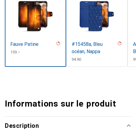
Fauve Patine
#15458a, Bleu
A
océan, Nappa
B
CHF
159.–
CHF
94.90
C
9
Informations sur le produit
Description