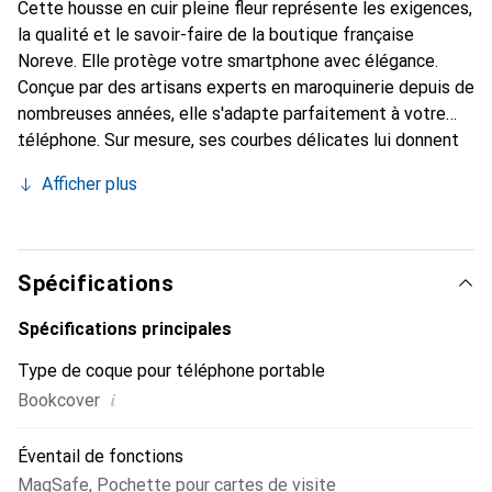
Cette housse en cuir pleine fleur représente les exigences,
la qualité et le savoir-faire de la boutique française
Noreve. Elle protège votre smartphone avec élégance.
Conçue par des artisans experts en maroquinerie depuis de
nombreuses années, elle s'adapte parfaitement à votre
téléphone. Sur mesure, ses courbes délicates lui donnent
une véritable seconde peau. Elle devient l'accessoire chic
Afficher plus
et indispensable pour votre smartphone. Reconnaître
internationalement pour ses produits de haute qualité, la
marque Noreve est un choix sûr pour une clientèle
exigeante.
Spécifications
Spécifications principales
Type de coque pour téléphone portable
i
Bookcover
Éventail de fonctions
MagSafe
,
Pochette pour cartes de visite