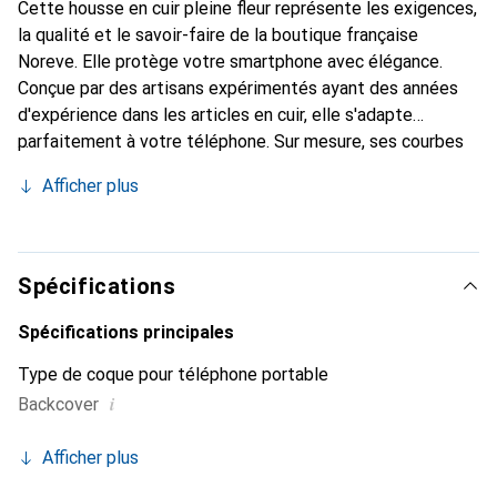
Cette housse en cuir pleine fleur représente les exigences,
la qualité et le savoir-faire de la boutique française
Noreve. Elle protège votre smartphone avec élégance.
Conçue par des artisans expérimentés ayant des années
d'expérience dans les articles en cuir, elle s'adapte
parfaitement à votre téléphone. Sur mesure, ses courbes
délicates lui donnent une véritable seconde peau. Elle
Afficher plus
devient l'accessoire chic et incontournable pour votre
smartphone. Reconnaître internationalement pour ses
produits de haute qualité, la marque Noreve est un choix
fiable pour une clientèle exigeante.
Spécifications
Spécifications principales
Type de coque pour téléphone portable
i
Backcover
Afficher plus