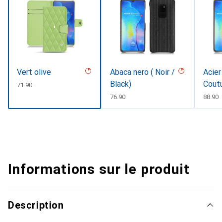
Vert olive
Abaca nero ( Noir /
Acier
Black)
Cout
CHF
71.90
CHF
76.90
CHF
88.90
Informations sur le produit
Description