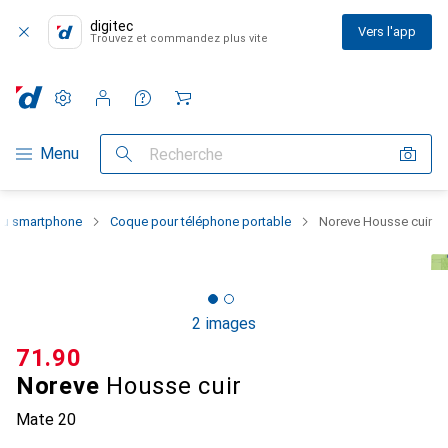
digitec
Vers l'app
Trouvez et commandez plus vite
Paramètres
Compte client
Listes de comparaison
Listes d'envies
Panier
Navigation par catégorie
Menu
Recherche
 du smartphone
Coque pour téléphone portable
Noreve Housse cuir
2 images
CHF
71.90
Noreve
Housse cuir
Mate 20