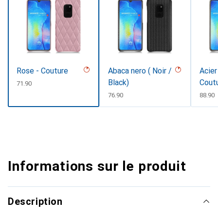
Rose - Couture
Abaca nero ( Noir /
Acier
Black)
Cout
CHF
71.90
CHF
76.90
CHF
88.90
Informations sur le produit
Description