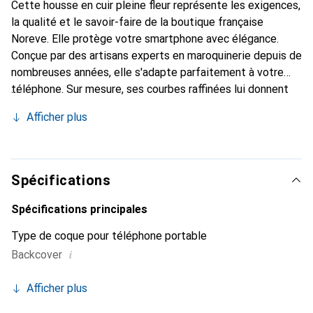
Cette housse en cuir pleine fleur représente les exigences,
la qualité et le savoir-faire de la boutique française
Noreve. Elle protège votre smartphone avec élégance.
Conçue par des artisans experts en maroquinerie depuis de
nombreuses années, elle s'adapte parfaitement à votre
téléphone. Sur mesure, ses courbes raffinées lui donnent
une véritable seconde peau. Elle devient l'accessoire chic
Afficher plus
et indispensable de votre smartphone. Reconnaissable à
l'international pour ses produits de haute qualité, la
marque Noreve est un choix sûr pour une clientèle
exigeante.
Spécifications
Spécifications principales
Type de coque pour téléphone portable
i
Backcover
Afficher plus