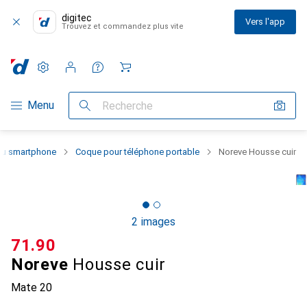
digitec
Vers l'app
Trouvez et commandez plus vite
Paramètres
Compte client
Listes de comparaison
Listes d'envies
Panier
Navigation par catégorie
Menu
Recherche
 du smartphone
Coque pour téléphone portable
Noreve Housse cuir
2 images
CHF
71.90
Noreve
Housse cuir
Mate 20