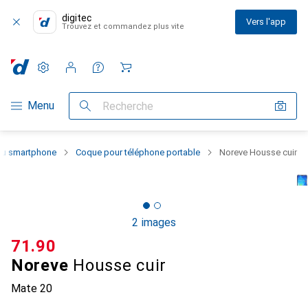
digitec
Vers l'app
Trouvez et commandez plus vite
Paramètres
Compte client
Listes de comparaison
Listes d'envies
Panier
Navigation par catégorie
Menu
Recherche
 du smartphone
Coque pour téléphone portable
Noreve Housse cuir
2 images
CHF
71.90
Noreve
Housse cuir
Mate 20