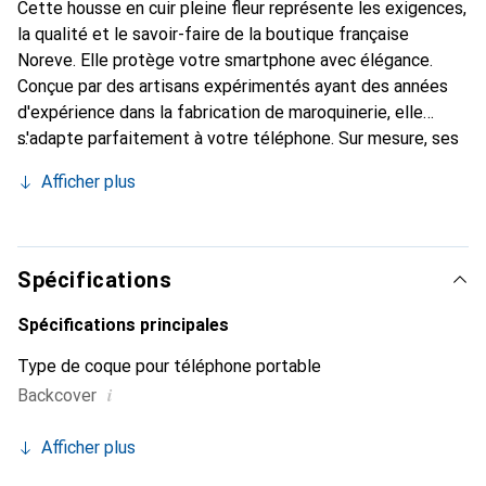
Cette housse en cuir pleine fleur représente les exigences,
la qualité et le savoir-faire de la boutique française
Noreve. Elle protège votre smartphone avec élégance.
Conçue par des artisans expérimentés ayant des années
d'expérience dans la fabrication de maroquinerie, elle
s'adapte parfaitement à votre téléphone. Sur mesure, ses
courbes délicates lui confèrent une véritable seconde
Afficher plus
peau. Elle devient l'accessoire chic et indispensable pour
votre smartphone. Reconnaissable à l'international pour
ses produits de haute qualité, la marque Noreve est un
choix fiable pour une clientèle exigeante.
Spécifications
Spécifications principales
Type de coque pour téléphone portable
i
Backcover
Afficher plus