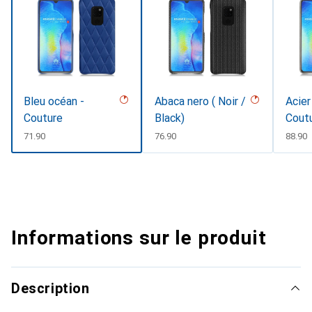
Bleu océan -
Abaca nero ( Noir /
Acier
Couture
Black)
Cout
CHF
71.90
CHF
76.90
CHF
88.90
Informations sur le produit
Description