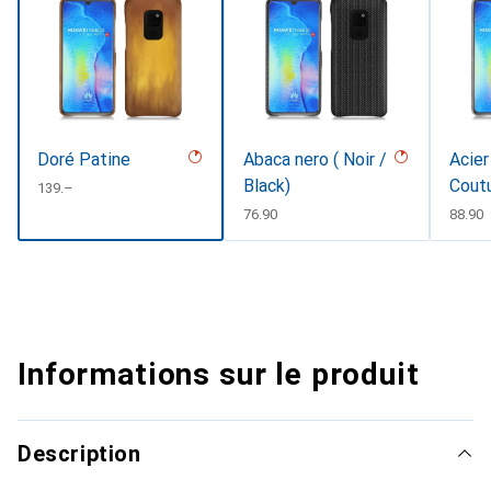
Doré Patine
Abaca nero ( Noir /
Acier
Black)
Cout
CHF
139.–
CHF
76.90
CHF
88.90
Informations sur le produit
Description