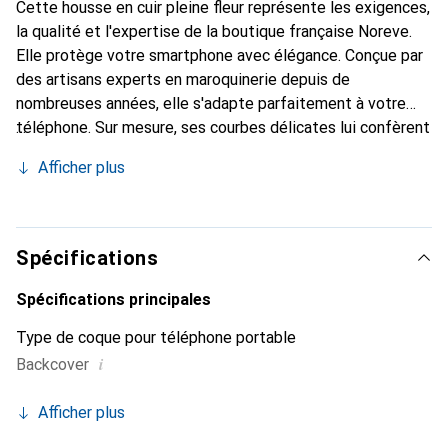
Cette housse en cuir pleine fleur représente les exigences,
la qualité et l'expertise de la boutique française Noreve.
Elle protège votre smartphone avec élégance. Conçue par
des artisans experts en maroquinerie depuis de
nombreuses années, elle s'adapte parfaitement à votre
téléphone. Sur mesure, ses courbes délicates lui confèrent
une véritable seconde peau. Elle devient un accessoire
Afficher plus
chic et indispensable pour votre smartphone. Reconnaître
internationalement pour ses produits de haute qualité, la
marque Noreve est un choix sûr pour une clientèle
exigeante.
Spécifications
Spécifications principales
Type de coque pour téléphone portable
i
Backcover
Afficher plus