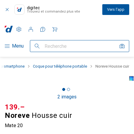
digitec
Vers l'app
Trouvez et commandez plus vite
Paramètres
Compte client
Listes de comparaison
Listes d'envies
Panier
Navigation par catégorie
Menu
Recherche
 du smartphone
Coque pour téléphone portable
Noreve Housse cuir
2 images
CHF
139.–
Noreve
Housse cuir
Mate 20