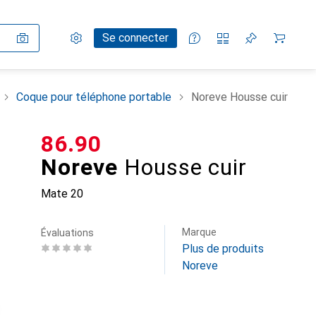
Paramètres
Compte client
Listes de comparaison
Listes d'envies
Panier
Se connecter
Coque pour téléphone portable
Noreve Housse cuir
CHF
86.90
Noreve
Housse cuir
Mate 20
Marque
Évaluations
Plus de produits
Noreve