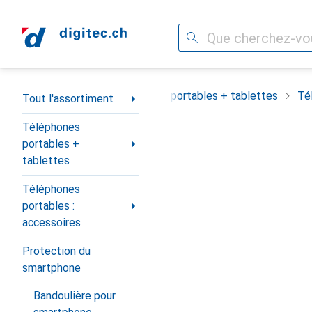
Recherche
Navigation par catégorie
Tout l'assortiment
Téléphones portables + tablettes
Té
Tout l'assortiment
Téléphones
portables +
tablettes
Téléphones
portables :
accessoires
Protection du
smartphone
Bandoulière pour