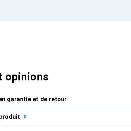
t opinions
en garantie et de retour
produit
0