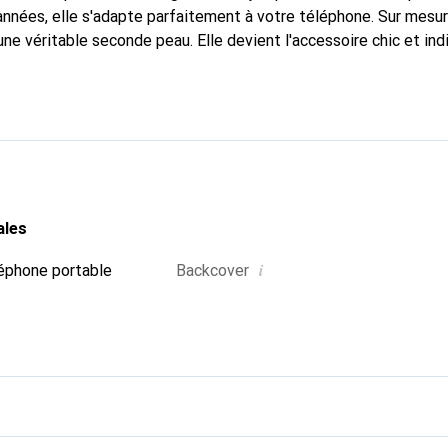
nnées, elle s'adapte parfaitement à votre téléphone. Sur mesur
une véritable seconde peau. Elle devient l'accessoire chic et in
 internationalement pour ses produits de haute qualité, la mar
tèle exigeante.
ales
i
éphone portable
Backcover