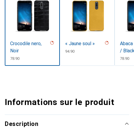
Crocodile nero,
« Jaune soul »
Abaca 
Noir
/ Blac
CHF
94.90
CHF
78.90
CHF
78.90
Informations sur le produit
Description