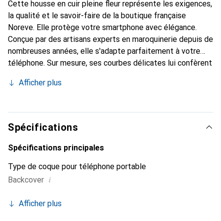
Cette housse en cuir pleine fleur représente les exigences,
la qualité et le savoir-faire de la boutique française
Noreve. Elle protège votre smartphone avec élégance.
Conçue par des artisans experts en maroquinerie depuis de
nombreuses années, elle s'adapte parfaitement à votre
téléphone. Sur mesure, ses courbes délicates lui confèrent
une véritable seconde peau. Elle devient l'accessoire chic
Afficher plus
et indispensable pour votre smartphone. Reconnaître
internationalement pour ses produits de haute qualité, la
marque Noreve est un choix sûr pour une clientèle
exigeante.
Spécifications
Spécifications principales
Type de coque pour téléphone portable
i
Backcover
Afficher plus