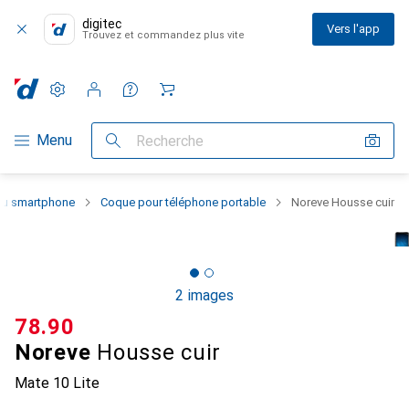
digitec
Vers l'app
Trouvez et commandez plus vite
Paramètres
Compte client
Listes de comparaison
Listes d'envies
Panier
Navigation par catégorie
Menu
Recherche
 du smartphone
Coque pour téléphone portable
Noreve Housse cuir
2 images
CHF
78.90
Noreve
Housse cuir
Mate 10 Lite