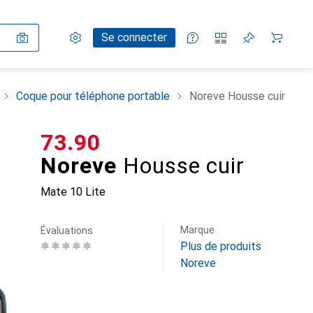
Paramètres
Compte client
Listes de comparaison
Listes d'envies
Panier
Se connecter
Coque pour téléphone portable
Noreve Housse cuir
CHF
73.90
Noreve
Housse cuir
Mate 10 Lite
Marque
Évaluations
Plus de produits
Noreve