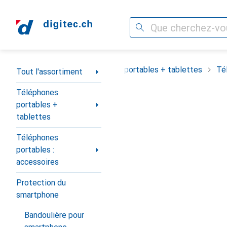
Recherche
Navigation par catégorie
Tout l'assortiment
Téléphones portables + tablettes
Té
Tout l'assortiment
Téléphones
portables +
tablettes
Téléphones
portables :
accessoires
Protection du
smartphone
Bandoulière pour