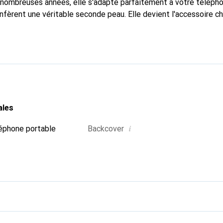
nombreuses années, elle s'adapte parfaitement à votre télépho
nfèrent une véritable seconde peau. Elle devient l'accessoire ch
connaissable à l'international pour ses produits de haute quali
e clientèle exigeante.
ales
i
éphone portable
Backcover