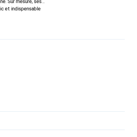
ne. Sur mesure, ses
ic et indispensable
té, la marque Noreve