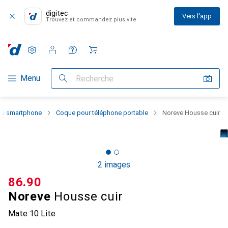
digitec
Vers l'app
Trouvez et commandez plus vite
Paramètres
Compte client
Listes de comparaison
Listes d'envies
Panier
Navigation par catégorie
Menu
Recherche
 du smartphone
Coque pour téléphone portable
Noreve Housse cuir
2 images
CHF
86.90
Noreve
Housse cuir
Mate 10 Lite