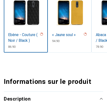
Ebène - Couture (
« Jaune soul »
Abaca 
Noir / Black )
/ Blac
CHF
94.90
CHF
86.90
CHF
78.90
Informations sur le produit
Description