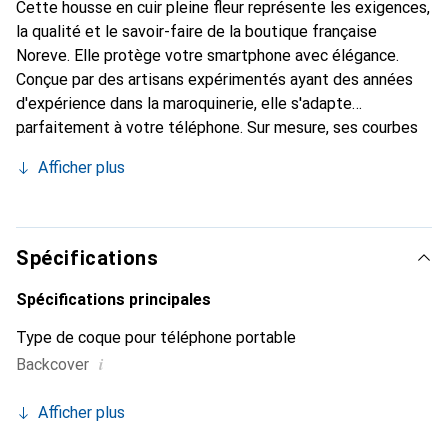
Cette housse en cuir pleine fleur représente les exigences,
la qualité et le savoir-faire de la boutique française
Noreve. Elle protège votre smartphone avec élégance.
Conçue par des artisans expérimentés ayant des années
d'expérience dans la maroquinerie, elle s'adapte
parfaitement à votre téléphone. Sur mesure, ses courbes
délicates offrent une véritable seconde peau. Elle devient
Afficher plus
l'accessoire chic et indispensable pour votre smartphone.
La marque Noreve est reconnue internationalement pour
ses produits de haute qualité et constitue un choix fiable
pour une clientèle exigeante.
Spécifications
Spécifications principales
Type de coque pour téléphone portable
i
Backcover
Afficher plus