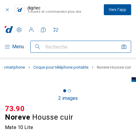
digitec
Vers l'app
Trouvez et commandez plus vite
Paramètres
Compte client
Listes de comparaison
Listes d'envies
Panier
Navigation par catégorie
Menu
Recherche
 du smartphone
Coque pour téléphone portable
Noreve Housse cuir
2 images
CHF
73.90
Noreve
Housse cuir
Mate 10 Lite