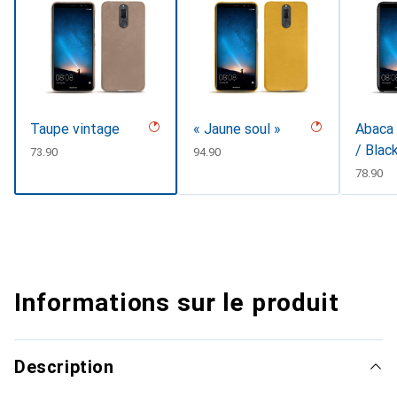
Taupe vintage
« Jaune soul »
Abaca 
/ Blac
CHF
73.90
CHF
94.90
CHF
78.90
Informations sur le produit
Description