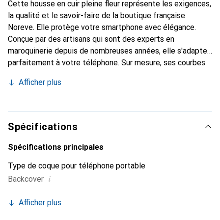
Cette housse en cuir pleine fleur représente les exigences,
la qualité et le savoir-faire de la boutique française
Noreve. Elle protège votre smartphone avec élégance.
Conçue par des artisans qui sont des experts en
maroquinerie depuis de nombreuses années, elle s'adapte
parfaitement à votre téléphone. Sur mesure, ses courbes
délicates lui confèrent une véritable seconde peau. Elle
Afficher plus
devient l'accessoire chic et indispensable de votre
smartphone. Reconnaître internationalement pour ses
produits de haute qualité, la marque Noreve est un choix
sûr pour une clientèle exigeante.
Spécifications
Spécifications principales
Type de coque pour téléphone portable
i
Backcover
Afficher plus