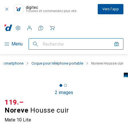
digitec
Vers l'app
Trouvez et commandez plus vite
Paramètres
Compte client
Listes de comparaison
Listes d'envies
Panier
Navigation par catégorie
Menu
Recherche
 du smartphone
Coque pour téléphone portable
Noreve Housse cuir
2 images
CHF
119.–
Noreve
Housse cuir
Mate 10 Lite