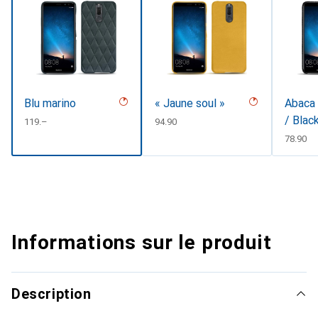
Blu marino
« Jaune soul »
Abaca 
/ Blac
CHF
119.–
CHF
94.90
CHF
78.90
Informations sur le produit
Description