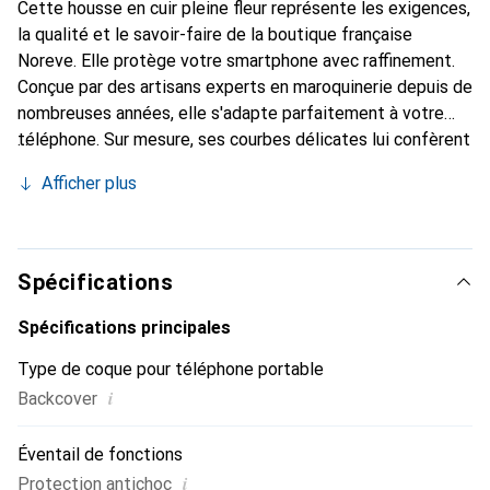
Cette housse en cuir pleine fleur représente les exigences,
la qualité et le savoir-faire de la boutique française
Noreve. Elle protège votre smartphone avec raffinement.
Conçue par des artisans experts en maroquinerie depuis de
nombreuses années, elle s'adapte parfaitement à votre
téléphone. Sur mesure, ses courbes délicates lui confèrent
une véritable seconde peau. Elle devient l'accessoire chic
Afficher plus
et indispensable pour votre smartphone. Reconnaître
internationalement pour ses produits de haute qualité, la
marque Noreve est un choix sûr pour une clientèle
exigeante.
Spécifications
Spécifications principales
Type de coque pour téléphone portable
i
Backcover
Éventail de fonctions
i
Protection antichoc