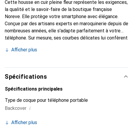
Cette housse en cuir pleine fleur représente les exigences,
la qualité et le savoir-faire de la boutique française
Noreve. Elle protège votre smartphone avec élégance.
Conçue par des artisans experts en maroquinerie depuis de
nombreuses années, elle s'adapte parfaitement à votre
téléphone. Sur mesure, ses courbes délicates lui confèrent
une véritable seconde peau. Elle devient un accessoire
Afficher plus
chic et indispensable pour votre smartphone. La marque
Noreve est reconnue internationalement pour ses produits
de haute qualité et constitue un choix sûr pour une
clientèle exigeante.
Spécifications
Spécifications principales
Type de coque pour téléphone portable
i
Backcover
Afficher plus