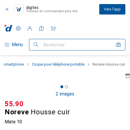
digitec
Vers l'app
Trouvez et commandez plus vite
Paramètres
Compte client
Listes de comparaison
Listes d'envies
Panier
Navigation par catégorie
Menu
Recherche
 du smartphone
Coque pour téléphone portable
Noreve Housse cuir
2 images
CHF
55.90
Noreve
Housse cuir
Mate 10