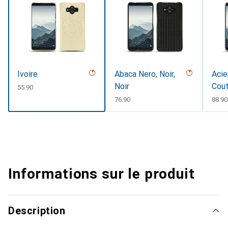
Ivoire
Abaca Nero, Noir,
Acie
Noir
Cou
CHF
55.90
CHF
76.90
CHF
88.90
Informations sur le produit
Description