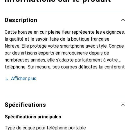
Description
Cette housse en cuir pleine fleur représente les exigences,
la qualité et le savoir-faire de la boutique française
Noreve. Elle protège votre smartphone avec style. Conçue
par des artisans experts en maroquinerie depuis de
nombreuses années, elle s'adapte parfaitement à votre
téléphone. Sur mesure, ses courbes délicates lui confèrent
une véritable seconde peau. Elle devient l'accessoire
Afficher plus
élégant et indispensable de votre smartphone. Reconnaît
internationalement pour ses produits de haute qualité, la
marque Noreve est un choix sûr pour une clientèle
exigeante.
Spécifications
Spécifications principales
Type de coque pour téléphone portable