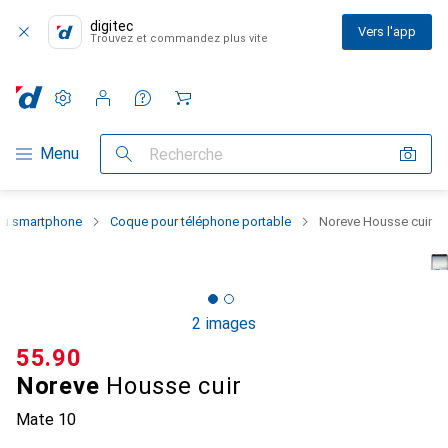
digitec
Vers l'app
Trouvez et commandez plus vite
Paramètres
Compte client
Listes de comparaison
Listes d'envies
Panier
Navigation par catégorie
Menu
Recherche
 du smartphone
Coque pour téléphone portable
Noreve Housse cuir
2 images
CHF
55.90
Noreve
Housse cuir
Mate 10