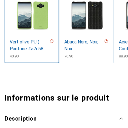
Vert olive PU (
Abaca Nero, Noir,
Acie
Pantone #a7c58e
Noir
Cou
)
CHF
40.90
CHF
76.90
CHF
88.90
Informations sur le produit
Description