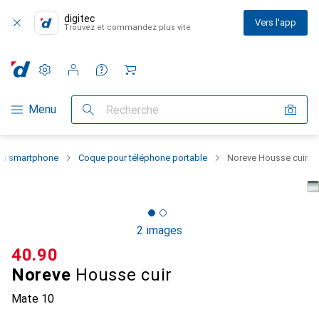
digitec
Vers l'app
Trouvez et commandez plus vite
Paramètres
Compte client
Listes de comparaison
Listes d'envies
Panier
Navigation par catégorie
Menu
Recherche
 du smartphone
Coque pour téléphone portable
Noreve Housse cuir
2 images
CHF
40.90
Noreve
Housse cuir
Mate 10