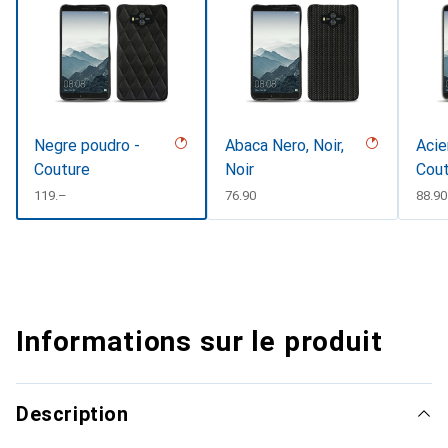
Negre poudro -
Abaca Nero, Noir,
Acie
Couture
Noir
Cou
CHF
119.–
CHF
76.90
CHF
88.90
Informations sur le produit
Description