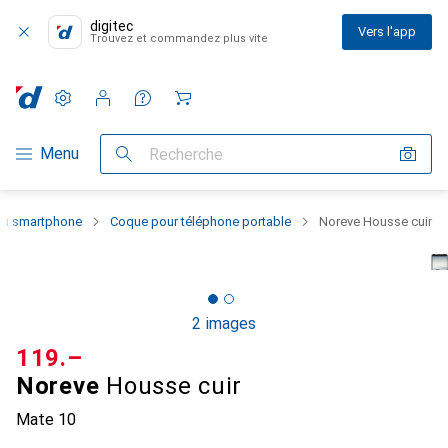
digitec
Vers l'app
Trouvez et commandez plus vite
Paramètres
Compte client
Listes de comparaison
Listes d'envies
Panier
Navigation par catégorie
Menu
Recherche
 du smartphone
Coque pour téléphone portable
Noreve Housse cuir
2 images
CHF
119.–
Noreve
Housse cuir
Mate 10