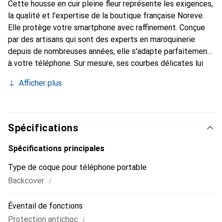
Cette housse en cuir pleine fleur représente les exigences,
la qualité et l'expertise de la boutique française Noreve.
Elle protège votre smartphone avec raffinement. Conçue
par des artisans qui sont des experts en maroquinerie
depuis de nombreuses années, elle s'adapte parfaitement
à votre téléphone. Sur mesure, ses courbes délicates lui
confèrent une véritable seconde peau. Elle devient un
Afficher plus
accessoire chic et essentiel pour votre smartphone.
Reconnaissance internationale pour ses produits de haute
qualité, la marque Noreve est un choix sûr pour une
clientèle exigeante.
Spécifications
Spécifications principales
Type de coque pour téléphone portable
i
Backcover
Éventail de fonctions
i
Protection antichoc