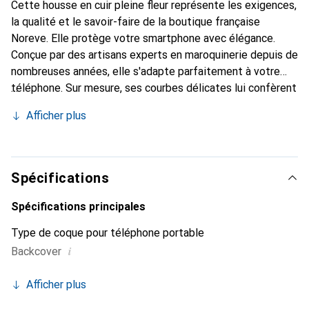
Cette housse en cuir pleine fleur représente les exigences,
la qualité et le savoir-faire de la boutique française
Noreve. Elle protège votre smartphone avec élégance.
Conçue par des artisans experts en maroquinerie depuis de
nombreuses années, elle s'adapte parfaitement à votre
téléphone. Sur mesure, ses courbes délicates lui confèrent
une véritable seconde peau. Elle devient l'accessoire chic
Afficher plus
et indispensable de votre smartphone. La marque Noreve
est reconnue internationalement pour ses produits de
haute qualité et constitue un choix sûr pour une clientèle
exigeante.
Spécifications
Spécifications principales
Type de coque pour téléphone portable
i
Backcover
Afficher plus