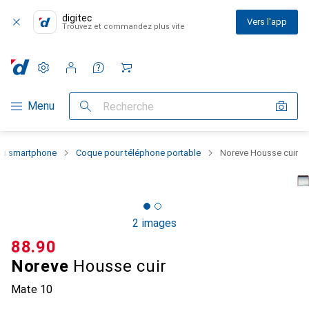
digitec
Vers l'app
Trouvez et commandez plus vite
Paramètres
Compte client
Listes de comparaison
Listes d'envies
Panier
Navigation par catégorie
Menu
Recherche
 du smartphone
Coque pour téléphone portable
Noreve Housse cuir
2 images
CHF
88.90
Noreve
Housse cuir
Mate 10