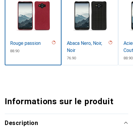
Rouge passion
Abaca Nero, Noir,
Acie
Noir
Cou
CHF
88.90
CHF
76.90
CHF
88.90
Informations sur le produit
Description