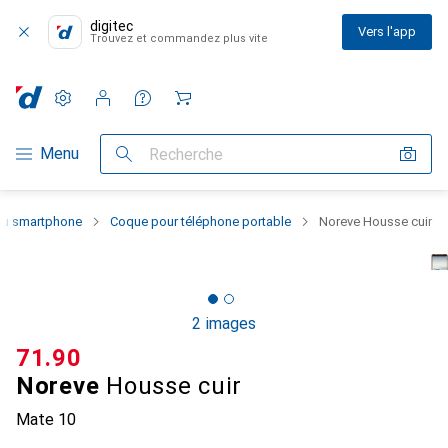
digitec
Vers l'app
Trouvez et commandez plus vite
Paramètres
Compte client
Listes de comparaison
Listes d'envies
Panier
Navigation par catégorie
Menu
Recherche
 du smartphone
Coque pour téléphone portable
Noreve Housse cuir
2 images
CHF
71.90
Noreve
Housse cuir
Mate 10