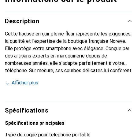
Description
Cette housse en cuir pleine fleur représente les exigences,
la qualité et l'expertise de la boutique française Noreve.
Elle protège votre smartphone avec élégance. Conçue par
des artisans experts en maroquinerie depuis de
nombreuses années, elle s'adapte parfaitement à votre
téléphone. Sur mesure, ses courbes délicates lui confèrent
une véritable seconde peau. Elle devient l'accessoire chic
Afficher plus
et indispensable de votre smartphone. Reconnaissance
internationale pour ses produits de haute qualité, la
marque Noreve est un choix sûr pour une clientèle
exigeante.
Spécifications
Spécifications principales
Type de coque pour téléphone portable