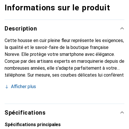
Informations sur le produit
Description
Cette housse en cuir pleine fleur représente les exigences,
la qualité et le savoir-faire de la boutique française
Noreve. Elle protège votre smartphone avec élégance.
Conçue par des artisans experts en maroquinerie depuis de
nombreuses années, elle s'adapte parfaitement à votre
téléphone. Sur mesure, ses courbes délicates lui confèrent
une véritable seconde peau. Elle devient un accessoire
Afficher plus
chic et essentiel de votre smartphone. Reconnaître
internationalement pour ses produits de haute qualité, la
marque Noreve est un choix sûr pour une clientèle
exigeante.
Spécifications
Spécifications principales