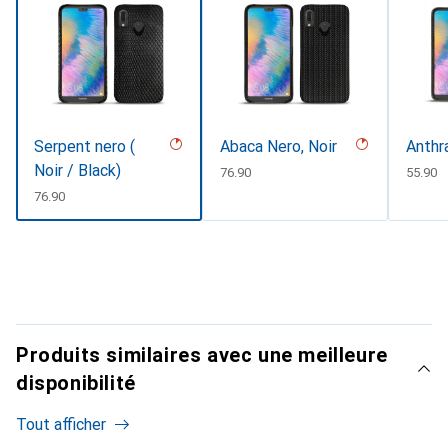
Serpent nero (
Abaca Nero, Noir
Anthr
Noir / Black)
CHF
76.90
CHF
55.90
CHF
76.90
Produits similaires avec une meilleure
disponibilité
Tout afficher