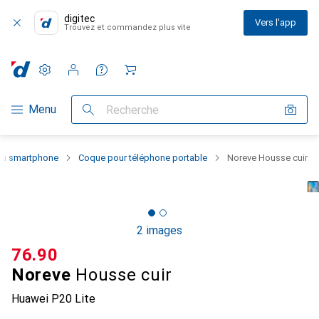
digitec
Vers l'app
Trouvez et commandez plus vite
Paramètres
Compte client
Listes de comparaison
Listes d'envies
Panier
Navigation par catégorie
Menu
Recherche
 du smartphone
Coque pour téléphone portable
Noreve Housse cuir
2 images
CHF
76.90
Noreve
Housse cuir
Huawei P20 Lite