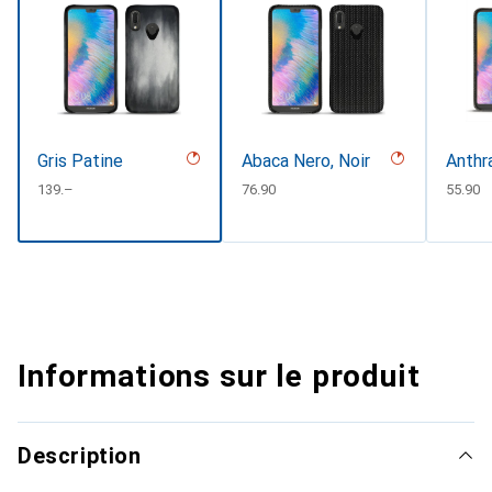
Gris Patine
Abaca Nero, Noir
Anthr
CHF
139.–
CHF
76.90
CHF
55.90
Informations sur le produit
Description