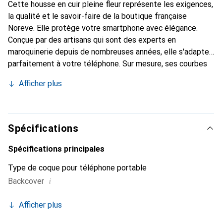
Cette housse en cuir pleine fleur représente les exigences,
la qualité et le savoir-faire de la boutique française
Noreve. Elle protège votre smartphone avec élégance.
Conçue par des artisans qui sont des experts en
maroquinerie depuis de nombreuses années, elle s'adapte
parfaitement à votre téléphone. Sur mesure, ses courbes
délicates lui confèrent une véritable seconde peau. Elle
Afficher plus
devient un accessoire chic et essentiel de votre
smartphone. Reconnaissante internationalement pour ses
produits de haute qualité, la marque Noreve est un choix
sûr pour une clientèle exigeante.
Spécifications
Spécifications principales
Type de coque pour téléphone portable
i
Backcover
Afficher plus