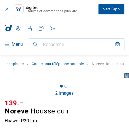
digitec
Vers l'app
Trouvez et commandez plus vite
Paramètres
Compte client
Listes de comparaison
Listes d'envies
Panier
Navigation par catégorie
Menu
Recherche
 du smartphone
Coque pour téléphone portable
Noreve Housse cuir
2 images
CHF
139.–
Noreve
Housse cuir
Huawei P20 Lite