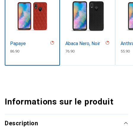
Papaye
Abaca Nero, Noir
Anthr
CHF
86.90
CHF
76.90
CHF
55.90
Informations sur le produit
Description