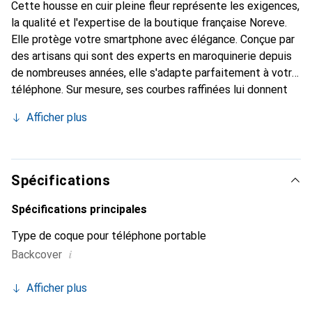
Cette housse en cuir pleine fleur représente les exigences,
la qualité et l'expertise de la boutique française Noreve.
Elle protège votre smartphone avec élégance. Conçue par
des artisans qui sont des experts en maroquinerie depuis
de nombreuses années, elle s'adapte parfaitement à votre
téléphone. Sur mesure, ses courbes raffinées lui donnent
une véritable seconde peau. Elle devient un accessoire
Afficher plus
chic et essentiel de votre smartphone. Reconnaître
internationalement pour ses produits de haute qualité, la
marque Noreve est un choix sûr pour une clientèle
exigeante.
Spécifications
Spécifications principales
Type de coque pour téléphone portable
i
Backcover
Afficher plus