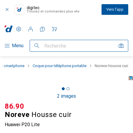
digitec
Vers l'app
Trouvez et commandez plus vite
Paramètres
Compte client
Listes de comparaison
Listes d'envies
Panier
Navigation par catégorie
Menu
Recherche
 du smartphone
Coque pour téléphone portable
Noreve Housse cuir
2 images
CHF
86.90
Noreve
Housse cuir
Huawei P20 Lite