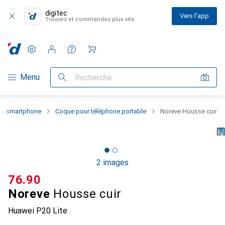
digitec
Vers l'app
Trouvez et commandez plus vite
Paramètres
Compte client
Listes de comparaison
Listes d'envies
Panier
Navigation par catégorie
Menu
Recherche
 du smartphone
Coque pour téléphone portable
Noreve Housse cuir
2 images
CHF
76.90
Noreve
Housse cuir
Huawei P20 Lite