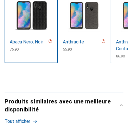
Abaca Nero, Noir
Anthracite
Anthra
Coutu
CHF
76.90
CHF
55.90
CHF
86.90
Produits similaires avec une meilleure
disponibilité
Tout afficher