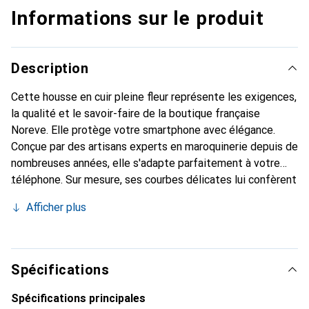
Informations sur le produit
Description
Cette housse en cuir pleine fleur représente les exigences,
la qualité et le savoir-faire de la boutique française
Noreve. Elle protège votre smartphone avec élégance.
Conçue par des artisans experts en maroquinerie depuis de
nombreuses années, elle s'adapte parfaitement à votre
téléphone. Sur mesure, ses courbes délicates lui confèrent
une véritable seconde peau. Elle devient l'accessoire chic
Afficher plus
et indispensable pour votre smartphone. Reconnaître
internationalement pour ses produits de haute qualité, la
marque Noreve est un choix sûr pour une clientèle
exigeante.
Spécifications
Spécifications principales