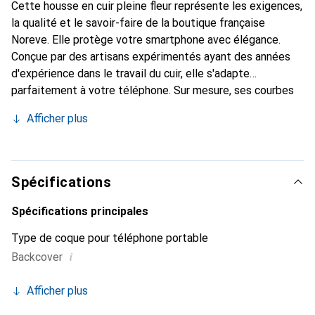
Cette housse en cuir pleine fleur représente les exigences,
la qualité et le savoir-faire de la boutique française
Noreve. Elle protège votre smartphone avec élégance.
Conçue par des artisans expérimentés ayant des années
d'expérience dans le travail du cuir, elle s'adapte
parfaitement à votre téléphone. Sur mesure, ses courbes
raffinées lui donnent une véritable seconde peau. Elle
Afficher plus
devient l'accessoire chic et indispensable pour votre
smartphone. Reconnaître à l'international pour ses produits
de haute qualité, la marque Noreve est un choix fiable pour
une clientèle exigeante.
Spécifications
Spécifications principales
Type de coque pour téléphone portable
i
Backcover
Afficher plus