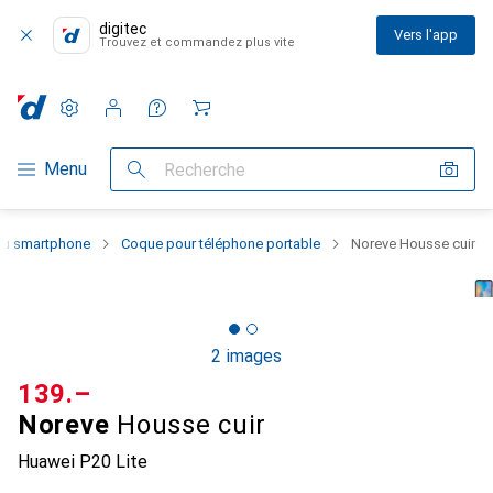
digitec
Vers l'app
Trouvez et commandez plus vite
Paramètres
Compte client
Listes de comparaison
Listes d'envies
Panier
Navigation par catégorie
Menu
Recherche
 du smartphone
Coque pour téléphone portable
Noreve Housse cuir
2 images
CHF
139.–
Noreve
Housse cuir
Huawei P20 Lite