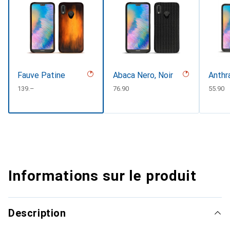
Fauve Patine
Abaca Nero, Noir
Anthr
CHF
139.–
CHF
76.90
CHF
55.90
Informations sur le produit
Description