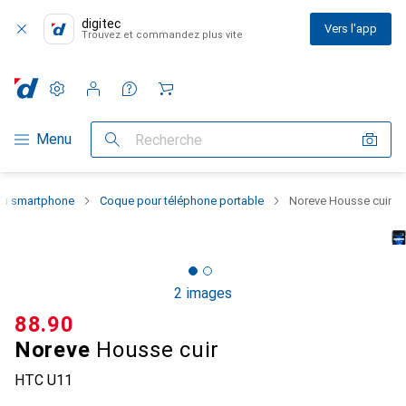
digitec
Vers l'app
Trouvez et commandez plus vite
Paramètres
Compte client
Listes de comparaison
Listes d'envies
Panier
Navigation par catégorie
Menu
Recherche
 du smartphone
Coque pour téléphone portable
Noreve Housse cuir
2 images
CHF
88.90
Noreve
Housse cuir
HTC U11