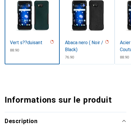
Vert s??duisant
Abaca nero ( Noir /
Acier
Black)
Cout
CHF
88.90
CHF
76.90
CHF
88.90
Informations sur le produit
Description