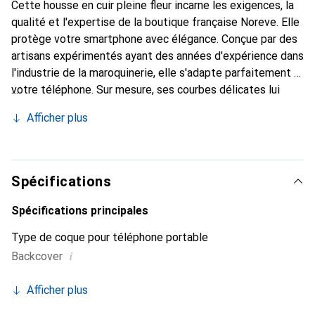
Cette housse en cuir pleine fleur incarne les exigences, la
qualité et l'expertise de la boutique française Noreve. Elle
protège votre smartphone avec élégance. Conçue par des
artisans expérimentés ayant des années d'expérience dans
l'industrie de la maroquinerie, elle s'adapte parfaitement à
votre téléphone. Sur mesure, ses courbes délicates lui
confèrent une véritable seconde peau. Elle devient
Afficher plus
l'accessoire chic et indispensable pour votre smartphone.
La marque Noreve est reconnue internationalement pour
ses produits de haute qualité et constitue un choix fiable
pour une clientèle exigeante.
Spécifications
Spécifications principales
Type de coque pour téléphone portable
i
Backcover
Afficher plus