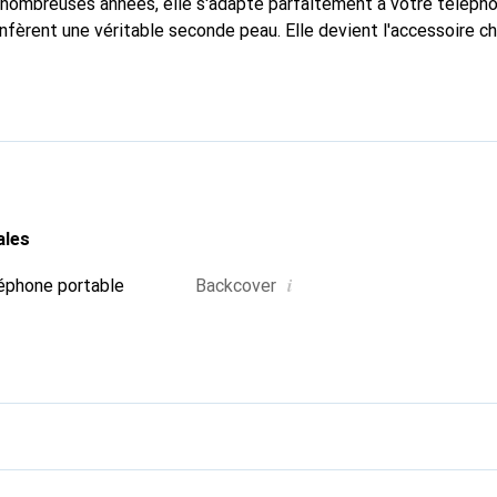
nombreuses années, elle s'adapte parfaitement à votre télépho
nfèrent une véritable seconde peau. Elle devient l'accessoire ch
Reconnaît internationalement pour ses produits de haute quali
e clientèle exigeante.
ales
i
éphone portable
Backcover