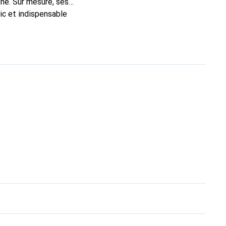
ne. Sur mesure, ses
ic et indispensable
té, la marque Noreve