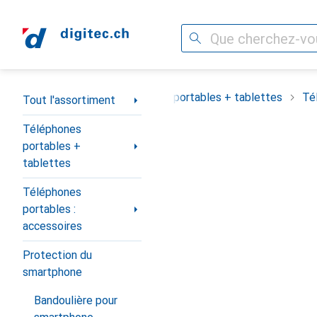
Recherche
Navigation par catégorie
Tout l'assortiment
Téléphones portables + tablettes
Té
Tout l'assortiment
Téléphones
portables +
tablettes
Téléphones
portables :
accessoires
Protection du
smartphone
Bandoulière pour