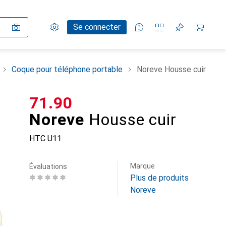
Paramètres
Compte client
Listes de comparaison
Listes d'envies
Panier
Se connecter
Coque pour téléphone portable
Noreve Housse cuir
CHF
71.90
Noreve
Housse cuir
HTC U11
Marque
Évaluations
Plus de produits
Noreve