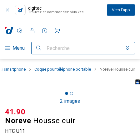
digitec
Vers l'app
Trouvez et commandez plus vite
Paramètres
Compte client
Listes de comparaison
Listes d'envies
Panier
Navigation par catégorie
Menu
Recherche
 du smartphone
Coque pour téléphone portable
Noreve Housse cuir
2 images
CHF
41.90
Noreve
Housse cuir
HTC U11