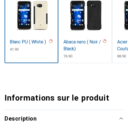
Blanc PU ( White )
Abaca nero ( Noir /
Acier
Black)
Cout
CHF
41.90
CHF
76.90
CHF
88.90
Informations sur le produit
Description