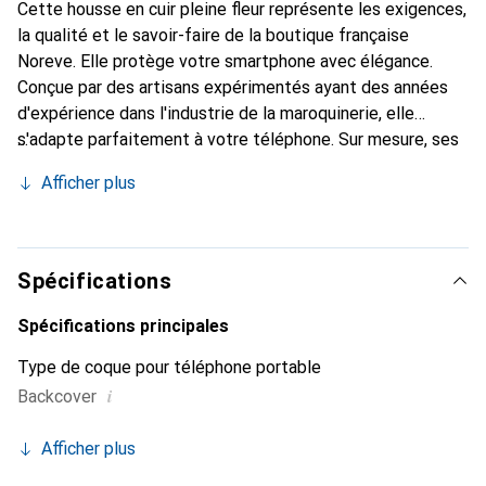
Cette housse en cuir pleine fleur représente les exigences,
la qualité et le savoir-faire de la boutique française
Noreve. Elle protège votre smartphone avec élégance.
Conçue par des artisans expérimentés ayant des années
d'expérience dans l'industrie de la maroquinerie, elle
s'adapte parfaitement à votre téléphone. Sur mesure, ses
courbes raffinées lui confèrent une véritable seconde peau.
Afficher plus
Elle devient un accessoire chic et indispensable pour votre
smartphone. Reconnaître internationalement pour ses
produits de haute qualité, la marque Noreve est un choix
fiable pour une clientèle exigeante.
Spécifications
Spécifications principales
Type de coque pour téléphone portable
i
Backcover
Afficher plus