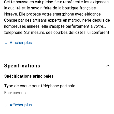
Cette housse en cuir pleine fleur représente les exigences,
la qualité et le savoir-faire de la boutique française
Noreve. Elle protège votre smartphone avec élégance.
Conçue par des artisans experts en maroquinerie depuis de
nombreuses années, elle s'adapte parfaitement à votre
téléphone. Sur mesure, ses courbes délicates lui confèrent
une véritable seconde peau. Elle devient l'accessoire chic
Afficher plus
et indispensable de votre smartphone. Reconnaître
internationalement pour ses produits de haute qualité, la
marque Noreve est un choix sûr pour une clientèle
exigeante.
Spécifications
Spécifications principales
Type de coque pour téléphone portable
i
Backcover
Afficher plus