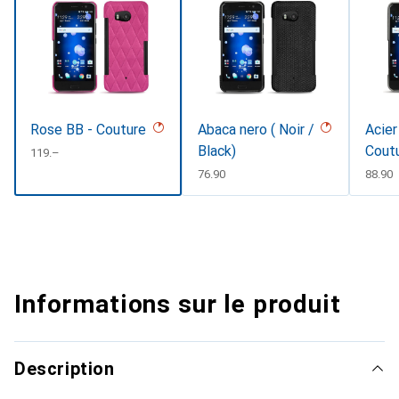
Rose BB - Couture
Abaca nero ( Noir /
Acier
Black)
Cout
CHF
119.–
CHF
76.90
CHF
88.90
Informations sur le produit
Description