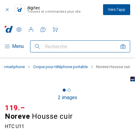
digitec
Vers l'app
Trouvez et commandez plus vite
Paramètres
Compte client
Listes de comparaison
Listes d'envies
Panier
Navigation par catégorie
Menu
Recherche
 du smartphone
Coque pour téléphone portable
Noreve Housse cuir
2 images
CHF
119.–
Noreve
Housse cuir
HTC U11