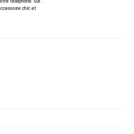
votre téléphone. Sur
accessoire chic et
nt pour ses produits