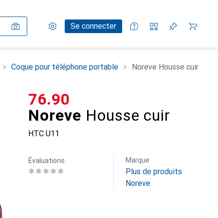
Paramètres
Compte client
Listes de comparaison
Listes d'envies
Panier
Se connecter
Coque pour téléphone portable
Noreve Housse cuir
CHF
76.90
Noreve
Housse cuir
HTC U11
Marque
Évaluations
Plus de produits
Noreve