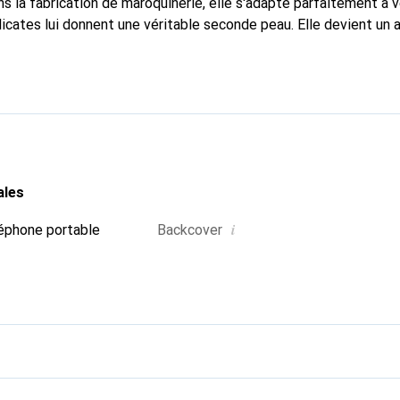
s la fabrication de maroquinerie, elle s'adapte parfaitement à 
icates lui donnent une véritable seconde peau. Elle devient un 
re smartphone. La marque Noreve est reconnue internationaleme
titue un choix fiable pour une clientèle exigeante.
ales
i
éphone portable
Backcover