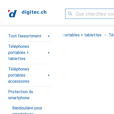
Recherche
Navigation par catégorie
Tout l'assortiment
Téléphones portables + tablettes
Té
Tout l'assortiment
Téléphones
portables +
tablettes
Téléphones
portables :
accessoires
Protection du
smartphone
Bandoulière pour