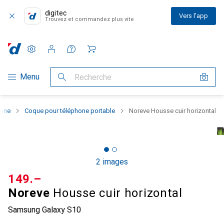
digitec
Vers l'app
Trouvez et commandez plus vite
Paramètres
Compte client
Listes de comparaison
Listes d'envies
Panier
Navigation par catégorie
Menu
Recherche
hone
Coque pour téléphone portable
Noreve Housse cuir horizontal
2 images
CHF
149.–
Noreve
Housse cuir horizontal
Samsung Galaxy S10