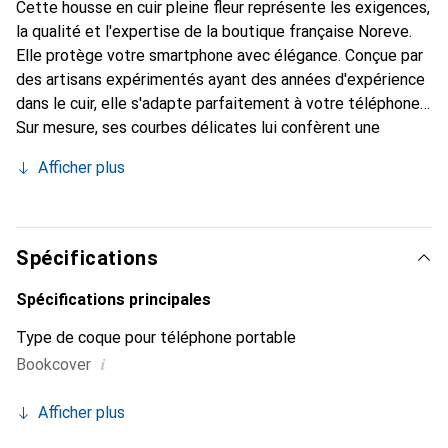
Cette housse en cuir pleine fleur représente les exigences,
la qualité et l'expertise de la boutique française Noreve.
Elle protège votre smartphone avec élégance. Conçue par
des artisans expérimentés ayant des années d'expérience
dans le cuir, elle s'adapte parfaitement à votre téléphone.
Sur mesure, ses courbes délicates lui confèrent une
véritable seconde peau. Elle devient l'accessoire chic et
Afficher plus
indispensable pour votre smartphone. Reconnaître
internationalement pour ses produits de haute qualité, la
marque Noreve est un choix fiable pour une clientèle
exigeante.
Spécifications
Spécifications principales
Type de coque pour téléphone portable
i
Bookcover
Afficher plus