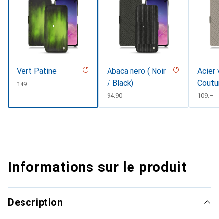
Vert Patine
Abaca nero ( Noir
Acier 
/ Black)
Coutu
CHF
149.–
CHF
94.90
CHF
109.–
Informations sur le produit
Description