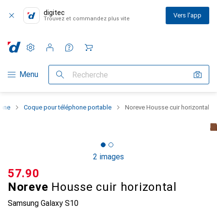
digitec
Vers l'app
Trouvez et commandez plus vite
Paramètres
Compte client
Listes de comparaison
Listes d'envies
Panier
Navigation par catégorie
Menu
Recherche
hone
Coque pour téléphone portable
Noreve Housse cuir horizontal
2 images
CHF
57.90
Noreve
Housse cuir horizontal
Samsung Galaxy S10