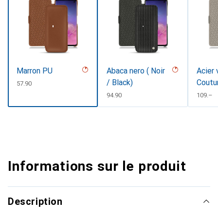
Marron PU
Abaca nero ( Noir
Acier 
/ Black)
Coutu
CHF
57.90
CHF
94.90
CHF
109.–
Informations sur le produit
Description