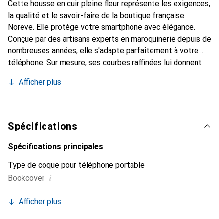
Cette housse en cuir pleine fleur représente les exigences,
la qualité et le savoir-faire de la boutique française
Noreve. Elle protège votre smartphone avec élégance.
Conçue par des artisans experts en maroquinerie depuis de
nombreuses années, elle s'adapte parfaitement à votre
téléphone. Sur mesure, ses courbes raffinées lui donnent
une véritable seconde peau. Elle devient un accessoire
Afficher plus
chic et indispensable pour votre smartphone. Reconnaître
internationalement pour ses produits de haute qualité, la
marque Noreve est un choix sûr pour une clientèle
exigeante.
Spécifications
Spécifications principales
Type de coque pour téléphone portable
i
Bookcover
Afficher plus