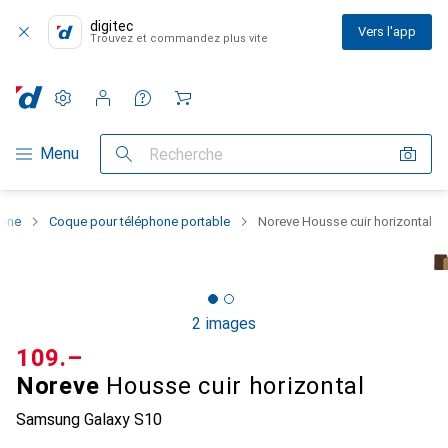
digitec
Vers l'app
Trouvez et commandez plus vite
Paramètres
Compte client
Listes de comparaison
Listes d'envies
Panier
Navigation par catégorie
Menu
Recherche
hone
Coque pour téléphone portable
Noreve Housse cuir horizontal
2 images
CHF
109.–
Noreve
Housse cuir horizontal
Samsung Galaxy S10