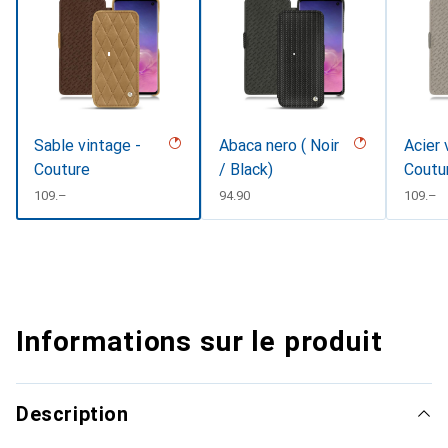
Sable vintage -
Abaca nero ( Noir
Acier 
Couture
/ Black)
Coutu
CHF
109.–
CHF
94.90
CHF
109.–
Informations sur le produit
Description