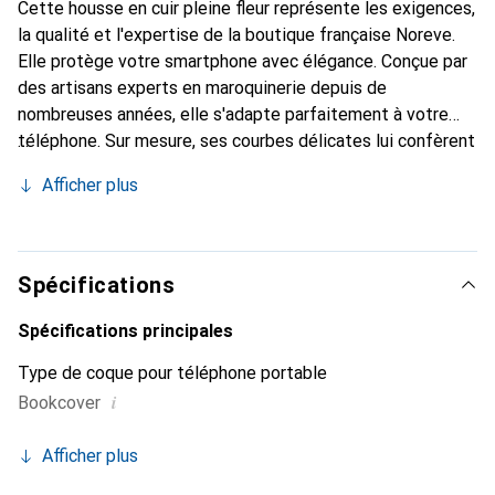
Cette housse en cuir pleine fleur représente les exigences,
la qualité et l'expertise de la boutique française Noreve.
Elle protège votre smartphone avec élégance. Conçue par
des artisans experts en maroquinerie depuis de
nombreuses années, elle s'adapte parfaitement à votre
téléphone. Sur mesure, ses courbes délicates lui confèrent
une véritable seconde peau. Elle devient l'accessoire chic
Afficher plus
et essentiel de votre smartphone. Reconnaître
internationalement pour ses produits de haute qualité, la
marque Noreve est un choix sûr pour une clientèle
exigeante.
Spécifications
Spécifications principales
Type de coque pour téléphone portable
i
Bookcover
Afficher plus