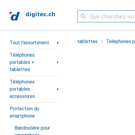
Recherche
Navigation par catégorie
ortiment
Téléphones portables + tablettes
Téléphones po
Tout l'assortiment
Téléphones
portables +
tablettes
Téléphones
portables :
accessoires
Protection du
smartphone
Bandoulière pour