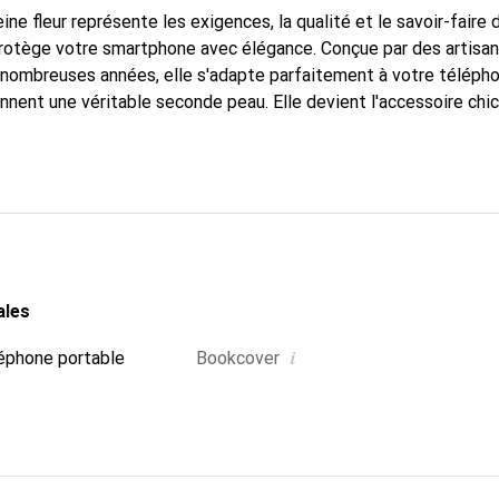
ine fleur représente les exigences, la qualité et le savoir-faire 
protège votre smartphone avec élégance. Conçue par des artisan
nombreuses années, elle s'adapte parfaitement à votre télépho
onnent une véritable seconde peau. Elle devient l'accessoire chi
Reconnaissable à l'international pour ses produits de haute qual
 pour une clientèle exigeante.
ales
i
éphone portable
Bookcover