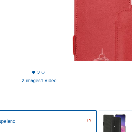
2 images
1 Vidéo
upelenc