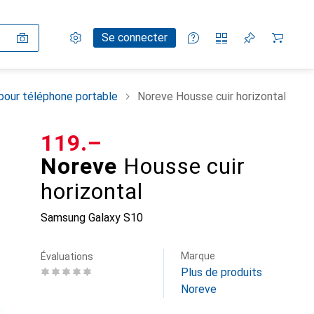
Paramètres
Compte client
Listes de comparaison
Listes d'envies
Panier
Se connecter
pour téléphone portable
Noreve Housse cuir horizontal
CHF
119.–
Noreve
Housse cuir
horizontal
Samsung Galaxy S10
Marque
Évaluations
Plus de produits
Noreve