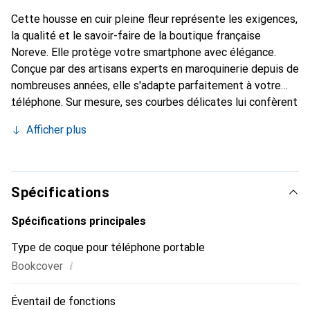
Cette housse en cuir pleine fleur représente les exigences,
la qualité et le savoir-faire de la boutique française
Noreve. Elle protège votre smartphone avec élégance.
Conçue par des artisans experts en maroquinerie depuis de
nombreuses années, elle s'adapte parfaitement à votre
téléphone. Sur mesure, ses courbes délicates lui confèrent
une véritable seconde peau. Elle devient l'accessoire chic
Afficher plus
et indispensable de votre smartphone. Reconnaître
internationalement pour ses produits de haute qualité, la
marque Noreve est un choix sûr pour une clientèle
exigeante.
Spécifications
Spécifications principales
Type de coque pour téléphone portable
i
Bookcover
Éventail de fonctions