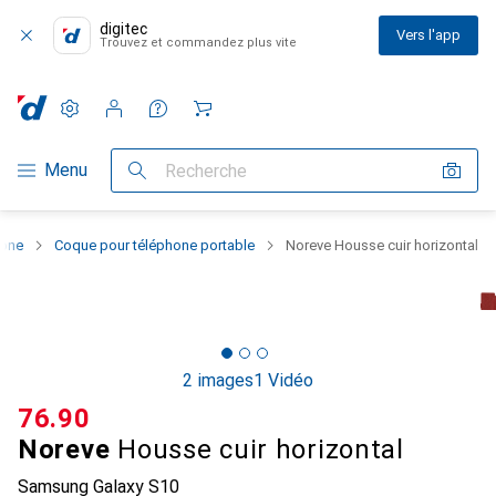
digitec
Vers l'app
Trouvez et commandez plus vite
Paramètres
Compte client
Listes de comparaison
Listes d'envies
Panier
Navigation par catégorie
Menu
Recherche
hone
Coque pour téléphone portable
Noreve Housse cuir horizontal
2 images
1 Vidéo
CHF
76.90
Noreve
Housse cuir horizontal
Samsung Galaxy S10