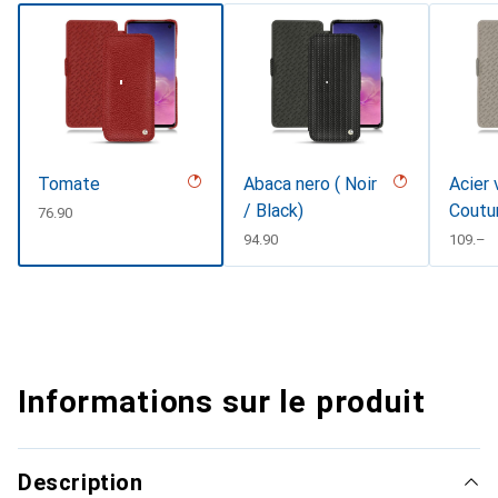
Tomate
Abaca nero ( Noir
Acier 
/ Black)
Coutu
CHF
76.90
CHF
94.90
CHF
109.–
Informations sur le produit
Description